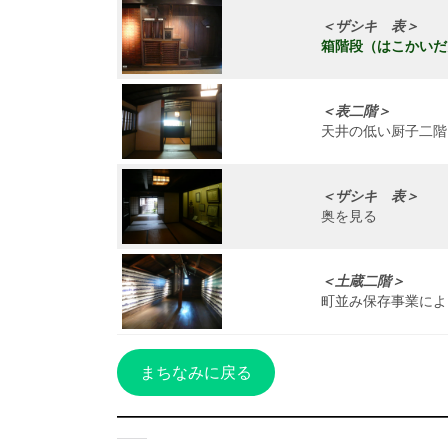
＜ザシキ 表＞
箱階段（はこかいだ
＜表二階＞
天井の低い厨子二階
＜ザシキ 表＞
奥を見る
＜土蔵二階＞
町並み保存事業によ
まちなみに戻る