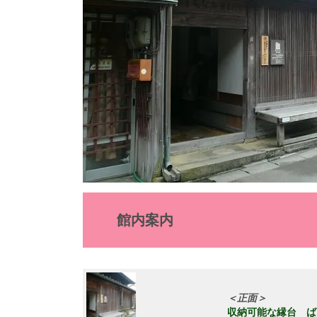
館内案内
＜正面＞
収納可能な縁台 ば