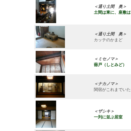
＜通り土間 奥＞
土間は東に、座敷は
＜通り土間 奥＞
カッテのかまど
＜ミセノマ＞
蔀戸（しとみど）
＜ナカノマ＞
関宿がこれまでいた
＜ザシキ＞
一列に並ぶ居室