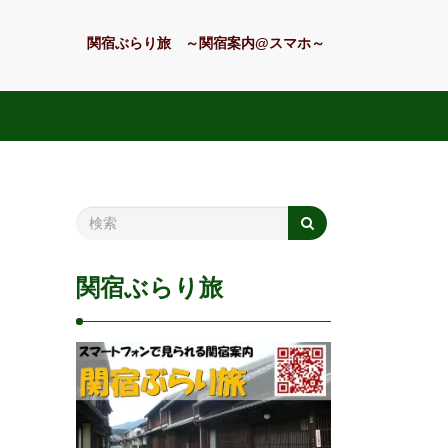
関宿ぶらり旅 ～関宿案内@スマホ～
関宿ぶらり旅