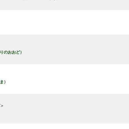
りのおおど）
ま）
＞