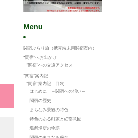
Menu
関宿ぶらり旅（携帯端末用関宿案内）
“関宿”へお出かけ
“関宿”への交通アクセス
“関宿”案内記
“関宿”案内記 目次
はじめに ～関宿への想い～
関宿の歴史
まちなみ景観の特色
特色のある町家と細部意匠
場所場所の物語
関宿のまちなみ保存