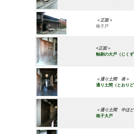
＜正面＞
格子戸
<正面＞
軸刷の大戸（じくず
＜通り土間 表＞
通り土間（とおりど
＜通り土間 中ほど
格子大戸