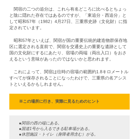
関宿の二つの追分は、これら有名どころに比べるとちょっ
と陰に隠れた存在ではあるのですが、「東追分・西追分」と
して昭和57年（1982）4月27日、三重県史跡（文化財）に指
定されています。
昭和57年といえば、関宿が国の重要伝統的建造物群保存地
区に選定される直前で、関宿を交通史上の重要な遺跡として
国の文化財にするにあたり、宿場の両端（両出入口）をおさ
えるという意味があったのではないかと思われます。
これによって、関宿は往時の宿場の範囲約1.8キロメートル
すべてが保存されることになったわけで、三重県の名アシス
トといえるかもしれません。
※この場所に行き、実際に見るためのヒント
●関宿の西の端にある。
●国道1号から入るできる駐車場がある。
●休憩施設・トイレ（身障者用含む）がる。