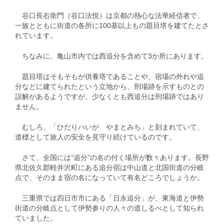
谷口長右衛門（谷口法悦）は京都の熱心な法華経信者で、
一族とともに街道の各所に100基以上もの題目塔を建てたとさ
れています。
ちなみに、亀山市内では西追分を含めて3か所にあります。
題目塔はそもそもが供養塔であることや、宿場の外れや追
分などに建てられたという立地から、刑場跡を示すものとの
誤解があるようですが、少なくとも西追分は刑場跡ではあり
ません。
むしろ、「ひだりハいが やまとみち」と刻まれていて、
道標として旅人の安全を見守り続けているのです。
さて、全国には“追分”の名の付く場所が数々あります。長野
県北佐久郡軽井沢町にある追分宿は中山道と北国街道の分岐
点で、そのまま宿の名になっていて有名どころでしょうか。
三重県では四日市市にある「日永追分」が、東海道と伊勢
街道の分岐点として伊勢参りの人々の道しるべとして知られ
ていました。