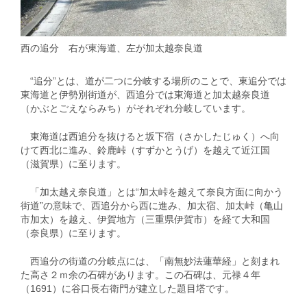
西の追分 右が東海道、左が加太越奈良道
“追分”とは、道が二つに分岐する場所のことで、東追分では
東海道と伊勢別街道が、西追分では東海道と加太越奈良道
（かぶとごえならみち）がそれぞれ分岐しています。
東海道は西追分を抜けると坂下宿（さかしたじゅく）へ向
けて西北に進み、鈴鹿峠（すずかとうげ）を越えて近江国
（滋賀県）に至ります。
「加太越え奈良道」とは“加太峠を越えて奈良方面に向かう
街道”の意味で、西追分から西に進み、加太宿、加太峠（亀山
市加太）を越え、伊賀地方（三重県伊賀市）を経て大和国
（奈良県）に至ります。
西追分の街道の分岐点には、「南無妙法蓮華経」と刻まれ
た高さ２ｍ余の石碑があります。この石碑は、元禄４年
（1691）に谷口長右衛門が建立した題目塔です。