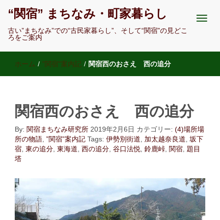
“関宿” まちなみ・町家暮らし
古い”まちなみ”での“古民家暮らし”、そして“関宿”の見どこ
ろをご案内
ホーム
/
”関宿”案内記
/
関宿西のおさえ 西の追分
関宿西のおさえ 西の追分
By:
関宿まちなみ研究所
2019年2月6日
カテゴリー:
(4)場所場
所の物語
,
”関宿”案内記
Tags:
伊勢別街道
,
加太越奈良道
,
坂下
宿
,
東の追分
,
東海道
,
西の追分
,
谷口法悦
,
鈴鹿峠
,
関宿
,
題目
塔