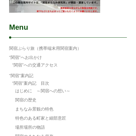
Menu
関宿ぶらり旅（携帯端末用関宿案内）
“関宿”へお出かけ
“関宿”への交通アクセス
“関宿”案内記
“関宿”案内記 目次
はじめに ～関宿への想い～
関宿の歴史
まちなみ景観の特色
特色のある町家と細部意匠
場所場所の物語