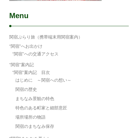
Menu
関宿ぶらり旅（携帯端末用関宿案内）
“関宿”へお出かけ
“関宿”への交通アクセス
“関宿”案内記
“関宿”案内記 目次
はじめに ～関宿への想い～
関宿の歴史
まちなみ景観の特色
特色のある町家と細部意匠
場所場所の物語
関宿のまちなみ保存