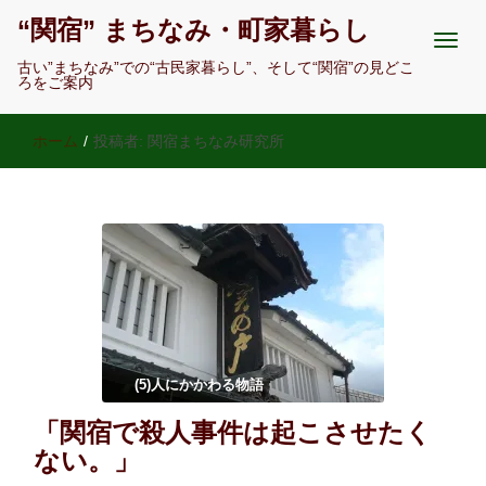
“関宿” まちなみ・町家暮らし
古い”まちなみ”での“古民家暮らし”、そして“関宿”の見どこ
ろをご案内
ホーム
/
投稿者:
関宿まちなみ研究所
(5)人にかかわる物語
「関宿で殺人事件は起こさせたく
ない。」