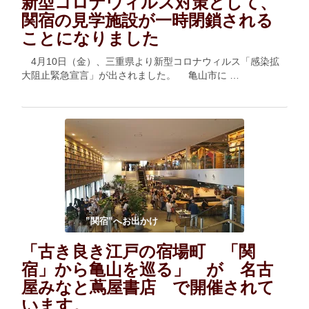
新型コロナウィルス対策として、
関宿の見学施設が一時閉鎖される
ことになりました
4月10日（金）、三重県より新型コロナウィルス「感染拡
大阻止緊急宣言」が出されました。 亀山市に …
”関宿”へお出かけ
「古き良き江戸の宿場町 「関
宿」から亀山を巡る」 が 名古
屋みなと蔦屋書店 で開催されて
います。