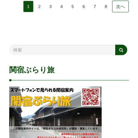
1
2
3
4
5
6
7
8
次へ
関宿ぶらり旅