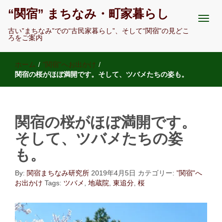
“関宿” まちなみ・町家暮らし
古い”まちなみ”での“古民家暮らし”、そして“関宿”の見どこ
ろをご案内
ホーム
/
”関宿”へお出かけ
/
関宿の桜がほぼ満開です。そして、ツバメたちの姿も。
関宿の桜がほぼ満開です。
そして、ツバメたちの姿
も。
By:
関宿まちなみ研究所
2019年4月5日
カテゴリー:
”関宿”へ
お出かけ
Tags:
ツバメ
,
地蔵院
,
東追分
,
桜