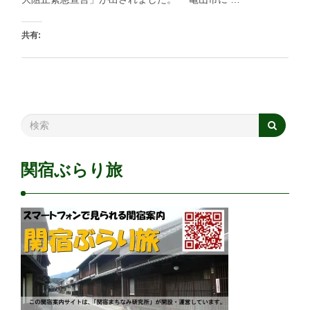
共有:
印刷
いいね:
読み込み中…
関宿ぶらり旅