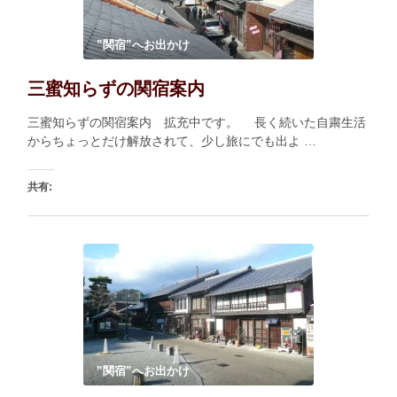
”関宿”へお出かけ
三蜜知らずの関宿案内
三蜜知らずの関宿案内 拡充中です。 長く続いた自粛生活
からちょっとだけ解放されて、少し旅にでも出よ …
共有:
印刷
いいね:
読み込み中…
”関宿”へお出かけ