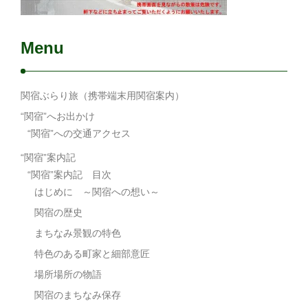
Menu
関宿ぶらり旅（携帯端末用関宿案内）
“関宿”へお出かけ
“関宿”への交通アクセス
“関宿”案内記
“関宿”案内記 目次
はじめに ～関宿への想い～
関宿の歴史
まちなみ景観の特色
特色のある町家と細部意匠
場所場所の物語
関宿のまちなみ保存