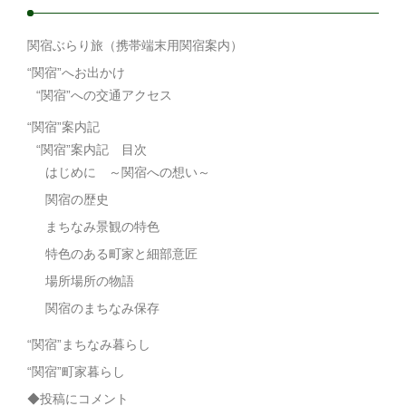
関宿ぶらり旅（携帯端末用関宿案内）
“関宿”へお出かけ
“関宿”への交通アクセス
“関宿”案内記
“関宿”案内記 目次
はじめに ～関宿への想い～
関宿の歴史
まちなみ景観の特色
特色のある町家と細部意匠
場所場所の物語
関宿のまちなみ保存
“関宿”まちなみ暮らし
“関宿”町家暮らし
◆投稿にコメント