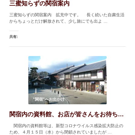
三蜜知らずの関宿案内
三蜜知らずの関宿案内 拡充中です。 長く続いた自粛生活
からちょっとだけ解放されて、少し旅にでも出よ …
共有:
印刷
いいね:
読み込み中…
”関宿”へお出かけ
関宿内の資料館、お店が皆さんをお待ちしています。
関宿内の資料館等は、新型コロナウイルス感染拡大防止の
ため、４月１５日（水）から閉鎖されていましたが …